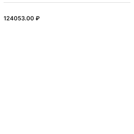
124053.00
₽
В КОРЗИНУ
Силумин фланец 100 мм
2801.00
₽
В КОРЗИНУ