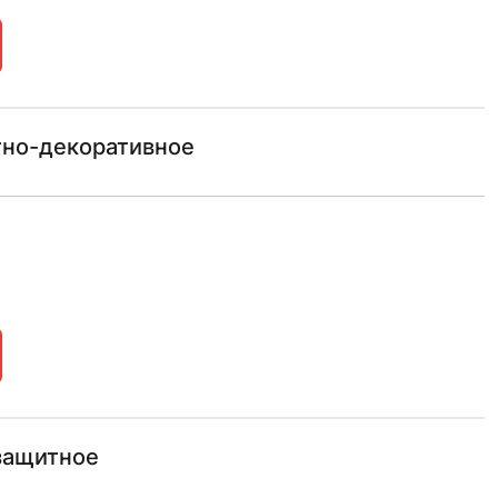
тно-декоративное
защитное