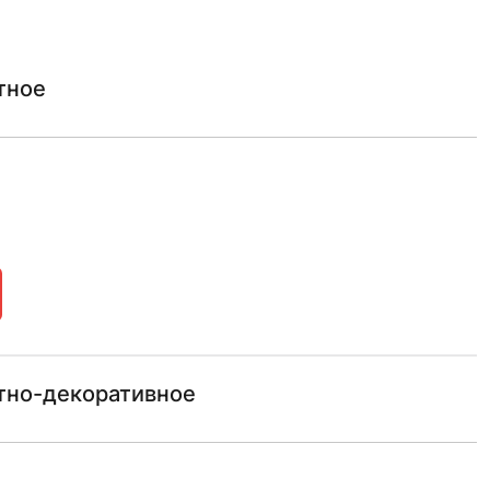
тное
тно-декоративное