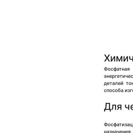
Химич
Фосфатная
энергетичес
деталей то
способа изг
Для ч
Фосфатизац
назначения,