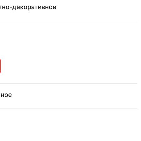
тно-декоративное
тное