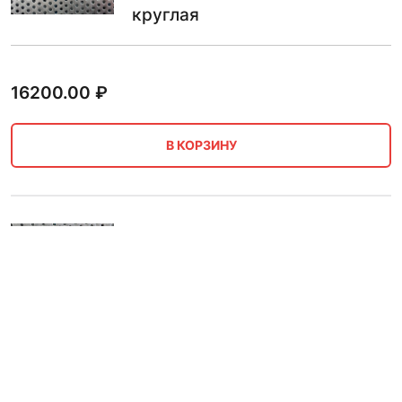
круглая
16200.00
₽
В КОРЗИНУ
Перфорированный лист 2 мм
1.5х3 м 08пс стальной Rv 5-8
круглая
16200.00
₽