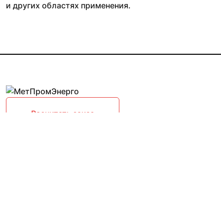
и других областях применения.
Расчитать заказ
Карта сайта
Асбестотехнические изделия
Грузоподъемное оборудование
Железнодорожная автоматика