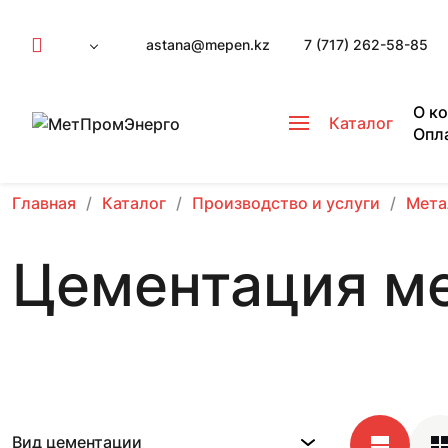
astana@mepen.kz
7 (717) 262-58-85
О к
Каталог
Опл
Главная
Каталог
Производство и услуги
Мета
Цементация м
Вид цементации