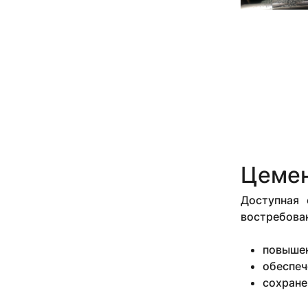
Цемен
Доступная 
востребова
повышен
обеспеч
сохране