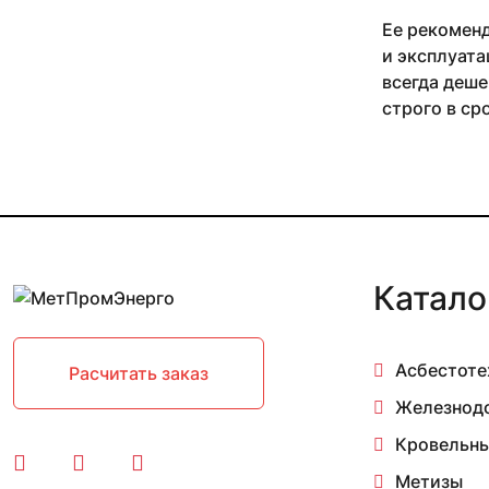
Ее рекоменд
и эксплуата
всегда деше
строго в ср
Катало
Асбестоте
Расчитать заказ
Железнод
Кровельны
Метизы