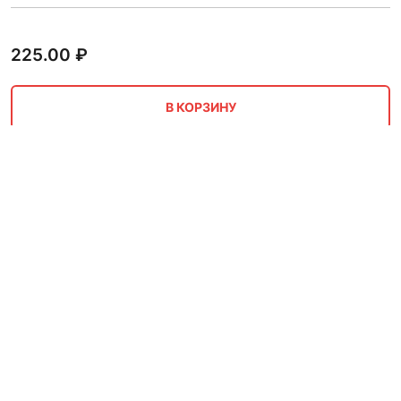
225.00
₽
В КОРЗИНУ
Канат полипропиленовый 3
мм
по запросу
ПО ЗАПРОСУ