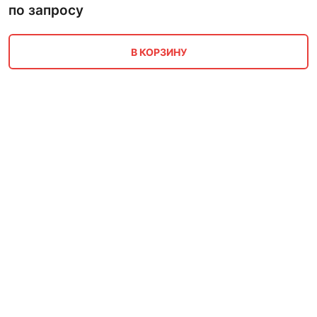
по запросу
В КОРЗИНУ
Восстановление, реставрация
труба полиамидная сталь
по запросу
В КОРЗИНУ