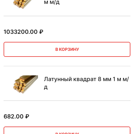
м м/д
1033200.00
₽
В КОРЗИНУ
Латунный квадрат 8 мм 1 м м/
д
682.00
₽