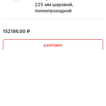
225 мм шаровой,
полнопроходной
152186.00
₽
В КОРЗИНУ
Кран полиэтиленовый
Материал: ПЭ-100 полиэтилен
225 мм полнопроходной Ру10
170820.00
₽