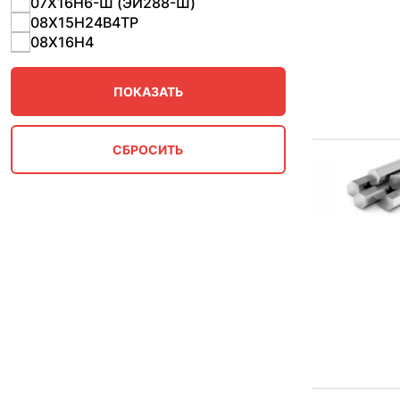
07Х16Н6-Ш (ЭИ288-Ш)
08Х15Н24В4ТР
08Х16Н4
08Х17Н13М2Т
08х17н5м3
08Х18Н10
08Х18Н10Т
09Х16Н4Б (ЭП56)
10Х11Н20Т2Р (ЭИ-696)
10Х11Н20Т3Р (ЭИ696)
10Х11Н23Т3МР
10Х11Н23Т3МР (ЭП33)
10Х11Н23Т3МР-ВД, ЭП33-ВД
10х11н23т3тр
10Х17Н13М2Т
11Х11Н2В2МФ
12Х13
12Х17
12Х17Г9АН4-Ш, ЭИ878-Ш
12Х18Н10
12Х18Н10Н