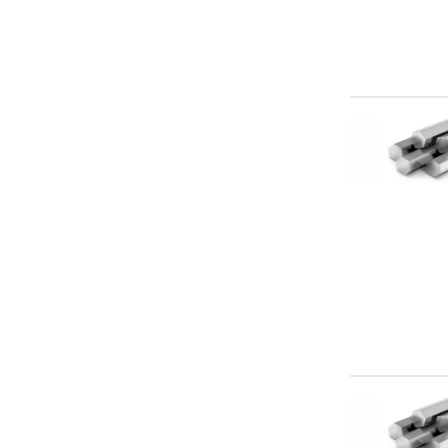
15Х18Н12С4ТЮ
15Х18Н12С4ТЮ-Ш
15Х18Н12С4ТЮ-Ш, ЭИ654-Ш
16Х18Н12С4ТЮ
18Х12ВМБФР
20Х12ВНМФ
20Х13
20х13-40х13
20Х17Н2
20Х23Н18
25Х13Н2
30х13
37Х12Н8Г8МБФ-Ш, ЭИ481-Ш
37Х12Н8Г8МФБ (ЭИ-481)
40Х13
45Х14Н14В2М
45х14н14в2м (ЭИ-69)
AISI 201
AISI 304
AISI 304 (08Х18Н10)