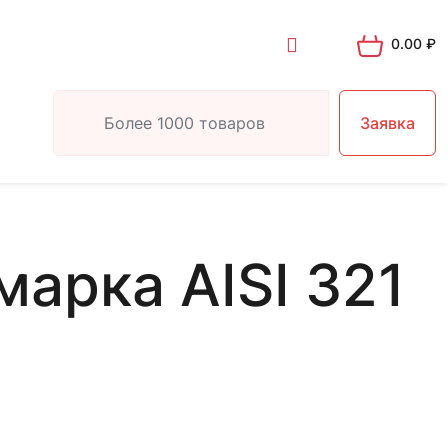
0.00
₽
Заявка
арка AISI 321