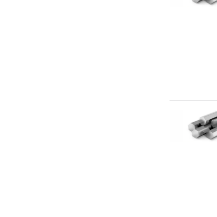
AISI 304L
AISI 310S
AISI 316L
AISI 316Ti
AISI 321 (12Х18Н10Т)
AISI 431
ХН35ВТ
ХН38ВТ
ХН60ВТ
ХН62ВМЮТ-ВД
ХН73МБТЮ
ХН77ТЮР
ХН77ТЮР, ЭИ437Б
ХН80ТЮ
ЭИ961-Ш
эп 33-вд
эп-56