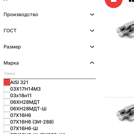
Производство
ГОСТ
Размер
Марка
AISI 321
03Х17Н14М3
03х18н11
06ХН28МДТ
06ХН28МДТ-Ш
07Х16Н6
07Х16Н6 (ЭИ-288)
07Х16Н6-Ш