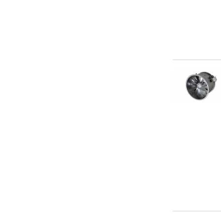
dGAL 7-220/220
dGAL 7-300/300
dGAL 9-550/550
ECF(K)
EN-509
ES 6-110
ES 6-150
ES 7-220
ES 7-300
ES 9-370
ES 9-500
ES 9-500/80 PU
ES 9-700/110 PU
ES 9-750
EST 4-15 до EST 9-500
GAL 12-450/450
GAL 12-550/550
GAL 14-1100/1100
GAL 14-900/900
GAL 3-15/15