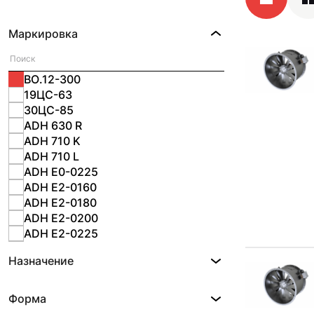
Маркировка
ВО.12-300
19ЦС-63
30ЦС-85
ADH 630 R
ADH 710 K
ADH 710 L
ADH E0-0225
ADH E2-0160
ADH E2-0180
ADH E2-0200
ADH E2-0225
ADH E2-0280
Назначение
ADH E2-0315
ADH E2-0355
ADH E2-0400
Форма
ADH E2-0450