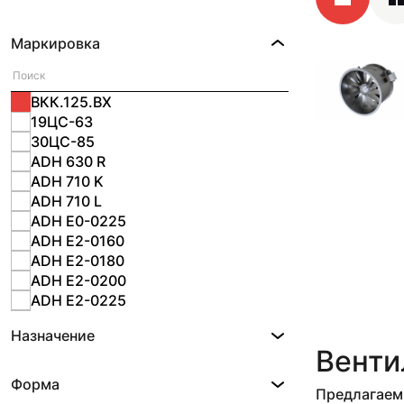
Маркировка
ВКК.125.ВХ
19ЦС-63
30ЦС-85
ADH 630 R
ADH 710 K
ADH 710 L
ADH E0-0225
ADH E2-0160
ADH E2-0180
ADH E2-0200
ADH E2-0225
ADH E2-0280
Назначение
ADH E2-0315
Венти
ADH E2-0355
ADH E2-0400
Форма
Предлагаем 
ADH E2-0450