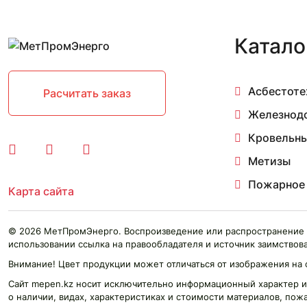
AX4D-350B-H5L
AX4D-400B-H5L
AX4D-450B-H5L
Катало
AX4D-500B-H5L
AX4D-550B-H5L
AX4D-630B-H5L
Асбестоте
Расчитать заказ
AX4E-200B-H5Z
AX4E-250B-H5Z
Железнод
AX4E-300B-H5L
Кровельны
AX4E-400B-H5L
AX4E-450B-H5L
Метизы
AX4E-500B-H5L
Пожарное
AX4E-550B-H5L
Карта сайта
AX4E-630B-H5L
AXW2D-200B-G5Z
© 2026 МетПромЭнерго. Воспроизведение или распространение 
AXW2D-250B-G5Z
использовании ссылка на правообладателя и источник заимствова
AXW2E-200B-G5Z
AXW2E-250B-G5Z
Внимание! Цвет продукции может отличаться от изображения на 
AXW4D-200B-G5Z
Сайт mepen.kz носит исключительно информационный характер и
AXW4D-250B-G5Z
о наличии, видах, характеристиках и стоимости материалов, пож