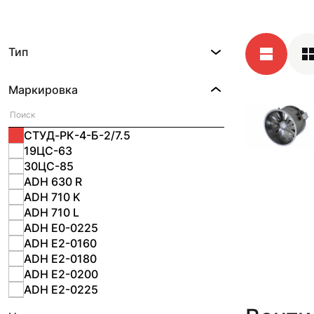
Тип
Маркировка
СТУД-РК-4-Б-2/7.5
19ЦС-63
30ЦС-85
ADH 630 R
ADH 710 K
ADH 710 L
ADH E0-0225
ADH E2-0160
ADH E2-0180
ADH E2-0200
ADH E2-0225
ADH E2-0280