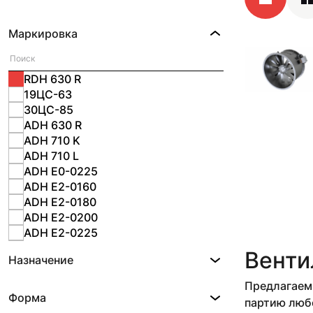
Маркировка
RDH 630 R
19ЦС-63
30ЦС-85
ADH 630 R
ADH 710 K
ADH 710 L
ADH E0-0225
ADH E2-0160
ADH E2-0180
ADH E2-0200
ADH E2-0225
ADH E2-0280
Венти
Назначение
ADH E2-0315
ADH E2-0355
Предлагаем 
ADH E2-0400
Форма
партию любо
ADH E2-0450