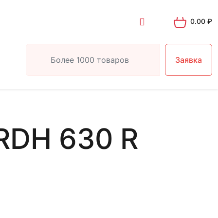
0.00
₽
Заявка
RDH 630 R